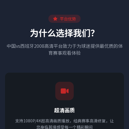
平台优势
为什么选择我们？
中国vs西班牙2008高清平台致力于为球迷提供最优质的体
育赛事观看体验
超清画质
支持1080P/4K超高清画质播放，经典赛事高清修复，让
您身临其境感受每一个精彩瞬间