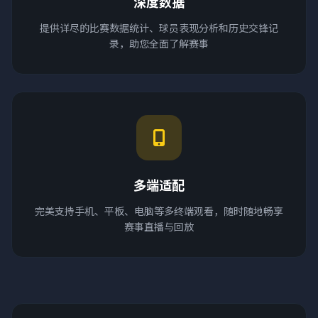
深度数据
提供详尽的比赛数据统计、球员表现分析和历史交锋记
录，助您全面了解赛事
多端适配
完美支持手机、平板、电脑等多终端观看，随时随地畅享
赛事直播与回放