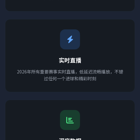
实时直播
2026年所有重要赛事实时直播，低延迟流畅播放，不错
过任何一个进球和精彩时刻