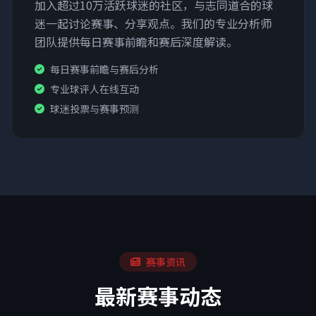
加入超过10万活跃球迷的社区，与志同道合的球
迷一起讨论赛事、分享观点。我们的专业分析师
团队提供每日赛事前瞻和赛后深度解读。
每日赛事前瞻与赛后分析
专业球评人在线互动
球迷投票与赛事预测
赛事资讯
最新赛事动态