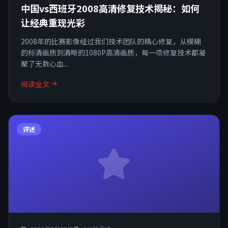
中国vs西班牙2008高清修复技术揭秘：如何
让经典重现光彩
2008年的比赛影像经过我们技术团队的精心修复，从模糊
的标清画质到清晰的1080P高清画质，每一项修复技术都凝
聚了无数心血...
阅读全文
评述