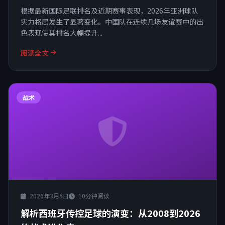
根据最新国际足联排名及近期赛事表现，2026年亚洲球队
实力格局发生了显著变化。中国队在连续几场友谊赛中的出
色表现使其排名大幅提升...
阅读全文
战术
2026年3月5日
10分钟阅读
解析西班牙传控足球的演变：从2008到2026