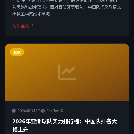
在新任主帅的首次公开专访中，他详细阐述了2026年的建
队思路和战术理念。面对西班牙等强队，中国队将采取更加
积极主动的战术策略...
阅读全文
数据
2026年3月8日
7分钟阅读
2026年亚洲球队实力排行榜：中国队排名大
幅上升