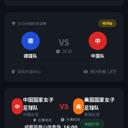
2026年国际友谊赛
待开始
VS
德
中
18:30
德国队
中国队
深圳大运中心
预计观看 1.8万
中国国家女子
美国国家女子
VS
中
美
足球队
足球队
中国女足
美国女足
开赛时间
比赛地点
进行中
16:00
成都凤凰山体育场