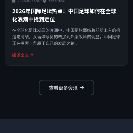
2026年2月28日
6分钟阅读
2026年国际足坛热点：中国足球如何在全球
化浪潮中找到定位
在全球化足球发展的浪潮中，中国足球面临着前所未有的机
遇与挑战。从留洋球员的增加到外援政策的调整，中国足球
正在探索一条属于自己的发展之路...
阅读全文
查看更多资讯