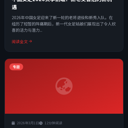
遇
2026年中国女足迎来了新一轮的老将退役和新秀入队。在
经历了短暂的阵痛期后，新一代女足姑娘们展现出了令人欣
喜的活力与潜力...
阅读全文
专题
2026年3月1日
12分钟阅读