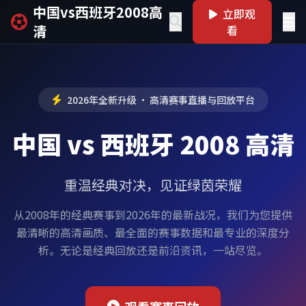
中国vs西班牙2008高
立即观
清
看
2026年全新升级 · 高清赛事直播与回放平台
中国 vs 西班牙 2008 高清
重温经典对决，见证绿茵荣耀
从2008年的经典赛事到2026年的最新战况，我们为您提供
最清晰的高清画质、最全面的赛事数据和最专业的深度分
析。无论是经典回放还是前沿资讯，一站尽览。