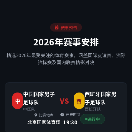
赛事预告
2026年赛事安排
精选2026年最受关注的体育赛事，涵盖国际友谊赛、洲际
锦标赛及国内联赛精彩对决
中国国家男子
西班牙国家男
VS
中
西
足球队
子足球队
中国队
西班牙队
开赛时间
比赛地点
进行中
19:30
北京国家体育场